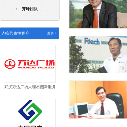
齐峰团队
武汉沃尔玛配送中心保洁外包
齐峰代表性客户
更多 +
武汉万达广场大理石翻新服务