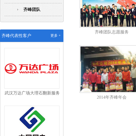
齐峰团队
齐峰团队志愿服务
武汉沃尔玛配送中心保洁外包
齐峰代表性客户
更多 +
武汉万达广场大理石翻新服务
2014年齐峰年会