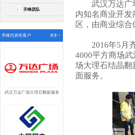
武汉万达广
齐峰团队
内知名商业开发
区，由商业综合
武汉沃尔玛配送中心保洁外包
齐峰代表性客户
更多 +
2016年5月
4000平方商
场大理石结晶翻
面服务。
武汉万达广场大理石翻新服务