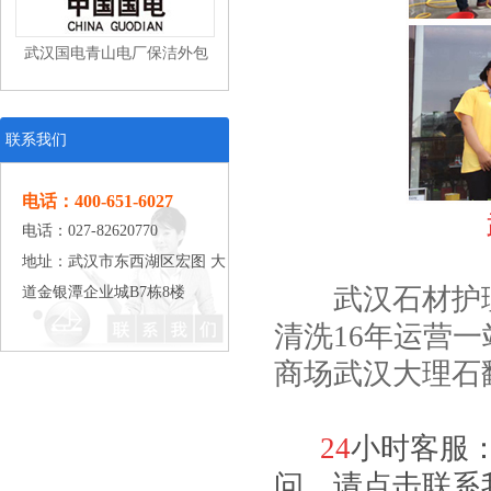
武汉国电青山电厂保洁外包
联系我们
电话：400-651-6027
电话：027-82620770
武汉东风本田汽车有限公司工
地址：武汉市东西湖区宏图 大
武汉石材护理
道金银潭企业城B7栋8楼
业清洁
清洗16年运营一
商场武汉大理石
24
小时客服
武汉中百仓储保洁外包
问，请点击联系