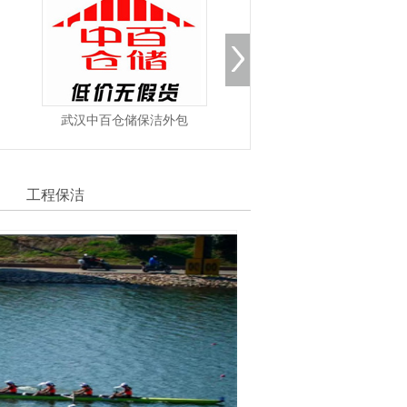
百仓储保洁外包
武汉良品铺子石材护理
武汉
工程保洁